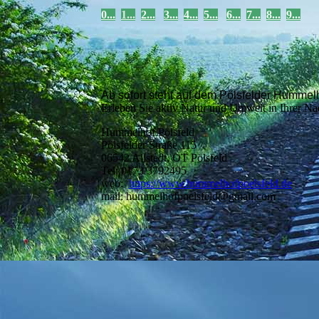
0...
1
...
2...
3...
4...
5...
6...
7...
8...
9...
Ab sofort steht auf dem Pölsfelder Hummel
Erleben Sie aktiv Natur und Umwelt in Ihrer Nac
Hummelhof Pölsfeld
Pölsfelder Straße 115
06542 Allstedt, OT Pölsfeld
Tel: 0173/3792495
web:
https://www.hummelhofpoelsfeld.de
mail: hummelhofpoelsfeld@gmail.com