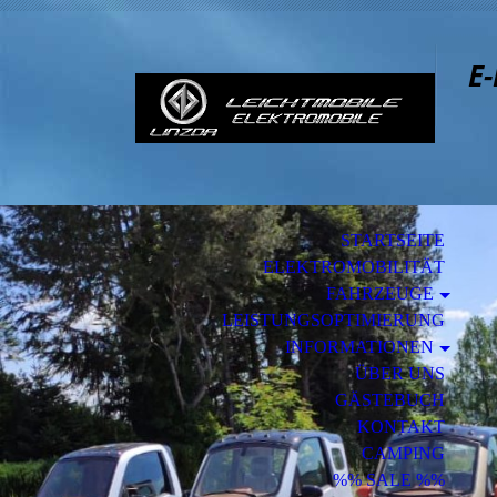
E-
STARTSEITE
ELEKTROMOBILITÄT
FAHRZEUGE
LEISTUNGSOPTIMIERUNG
INFORMATIONEN
ÜBER UNS
GÄSTEBUCH
KONTAKT
CAMPING
%% SALE %%